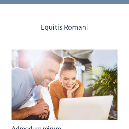
Equitis Romani
Admodum mirum