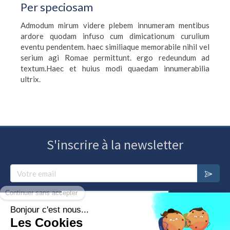
Per speciosam
Admodum mirum videre plebem innumeram mentibus
ardore quodam infuso cum dimicationum curulium
eventu pendentem. haec similiaque memorabile nihil vel
serium agi Romae permittunt. ergo redeundum ad
textum.Haec et huius modi quaedam innumerabilia
ultrix.
S'inscrire à la newsletter
Votre email
Annuaire des psychosomaticiens
Nous contacter