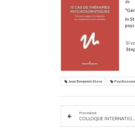
de
“Gér
in S
psyc
Si v
Ste
Jean Benjamin Stora
Psychosomat
Précédent
COLLOQUE INTERNATIONN