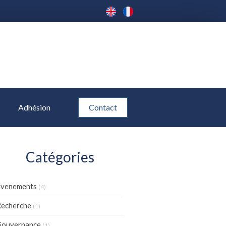
Adhésion
Contact
Catégories
Evenements
(4)
echerche
(1)
Gouvernance
(1)