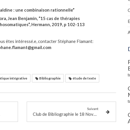
aldine : une combinaison rationnelle”
C
tora, Jean Benjamin, “15 cas de thérapies
hosomatiques”, Hermann, 2019, p 102-113
A
ous êtes intéressé.e, contacter Stéphane Flamant:
phane.flamant@gmail.com
ique intégrative
Bibliographie
étude de texte
Suivant
AL
Club de Bibliographie le 18 Novembre 2022