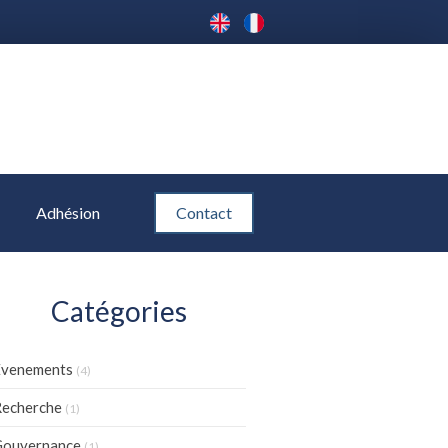
Adhésion
Contact
Catégories
Evenements
(4)
echerche
(1)
Gouvernance
(1)