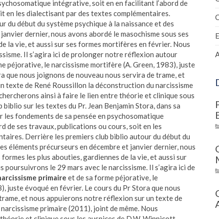
ychosomatique intégrative, soit en en facilitant l’abord de
it en les dialectisant par des textes complémentaires.
C
our du début du système psychique à la naissance et des
janvier dernier, nous avons abordé le masochisme sous ses
e la vie, et aussi sur ses formes mortifères en février. Nous
sisme. Il s’agira ici de prolonger notre réflexion autour
A
e péjorative, le narcissisme mortifère (A. Green, 1983), juste
ra que nous joignons de nouveau nous servira de trame, et
un texte de René Roussillon la déconstruction du narcissisme
hercherons ainsi à faire le lien entre théorie et clinique sous
 biblio sur les textes du Pr. Jean Benjamin Stora, dans sa
sur les fondements de sa pensée en psychosomatique
ord de ses travaux, publications ou cours, soit en les
taires. Derrière les premiers club biblio autour du début du
des éléments précurseurs en décembre et janvier dernier, nous
ormes les plus abouties, gardiennes de la vie, et aussi sur
 poursuivrons le 29 mars avec le narcissisme. Il s’agira ici de
narcissisme primaire
et de sa forme péjorative, le
), juste évoqué en février. Le cours du Pr Stora que nous
trame, et nous appuierons notre réflexion sur un texte de
 narcissisme primaire (2011), joint de même. Nous
e théorie et clinique sous les auspices de D.W. Winnicott.