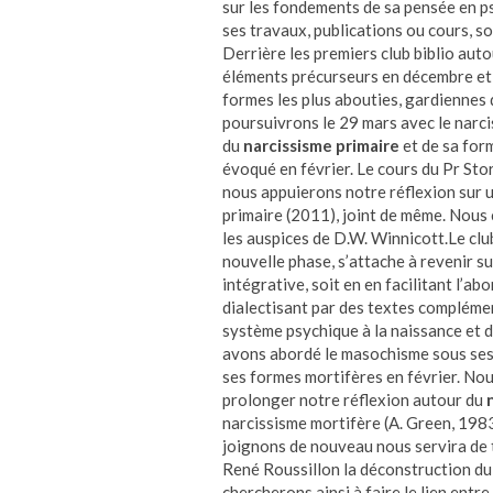
sur les fondements de sa pensée en ps
ses travaux, publications ou cours, so
Derrière les premiers club biblio aut
éléments précurseurs en décembre et 
formes les plus abouties, gardiennes d
poursuivrons le 29 mars avec le narcis
du
narcissisme primaire
et de sa form
évoqué en février. Le cours du Pr Sto
nous appuierons notre réflexion sur 
primaire (2011), joint de même. Nous c
les auspices de D.W. Winnicott.Le club
nouvelle phase, s’attache à revenir 
intégrative, soit en en facilitant l’ab
dialectisant par des textes complémen
système psychique à la naissance et 
avons abordé le masochisme sous ses f
ses formes mortifères en février. Nous
prolonger notre réflexion autour du
narcissisme mortifère (A. Green, 1983
joignons de nouveau nous servira de 
René Roussillon la déconstruction du
chercherons ainsi à faire le lien entr