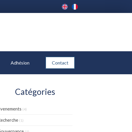
Adhésion
Contact
Catégories
Evenements
(4)
echerche
(1)
Gouvernance
(1)