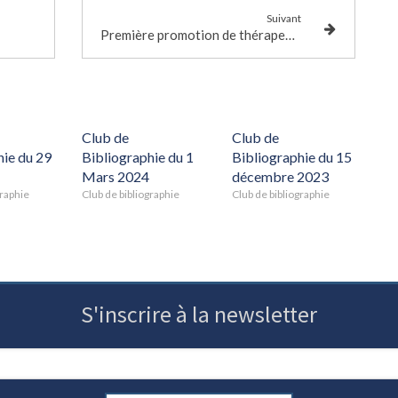
Suivant
Première promotion de thérapeutes psychosomaticien(ne)s intégratives formé(e)s par l'institut
Club de
Club de
hie du 29
Bibliographie du 1
Bibliographie du 15
Mars 2024
décembre 2023
graphie
Club de bibliographie
Club de bibliographie
S'inscrire à la newsletter