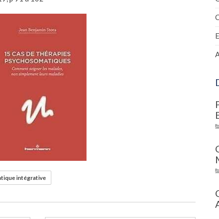
C
A
ique intégrative