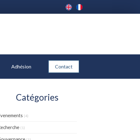
Adhésion
Contact
Catégories
Evenements
(4)
echerche
(1)
Gouvernance
(1)