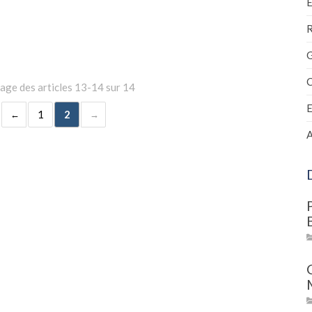
R
C
hage des articles 13-14 sur 14
1
2
A