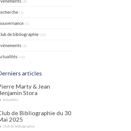
Evenements
(4)
echerche
(1)
Gouvernance
(1)
lub de bibliographie
(33)
Evénements
(6)
ctualités
(16)
Derniers articles
Pierre Marty & Jean
Benjamin Stora
Actualités
Club de Bibliographie du 30
Mai 2025
Club de bibliographie